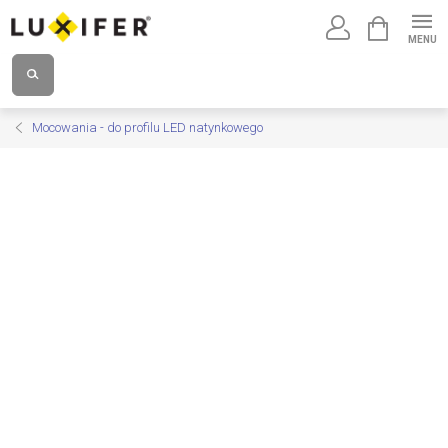
Przejść
KOSZYK
do
treści
Mocowania - do profilu LED natynkowego