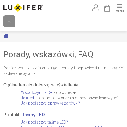
Przejść
KOSZYK
do
treści
Home
Porady, wskazówki, FAQ
Poniżej znajdziesz interesujące tematy i odpowiedzi na najczęściej
zadawane pytania.
Ogólne tematy dotyczące oświetlenia:
Współczynnik CRI
- co określa?
Jaki kabel
do lamp i tworzenia opraw oświetleniowych?
Jak podłączyć oprawkę żarówki?
Produkt:
Taśmy LED
:
Jak podłączyć taśmę LED?