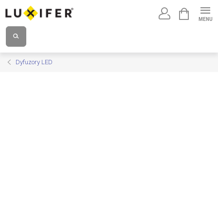
Przejść
KOSZYK
do
treści
Dyfuzory LED