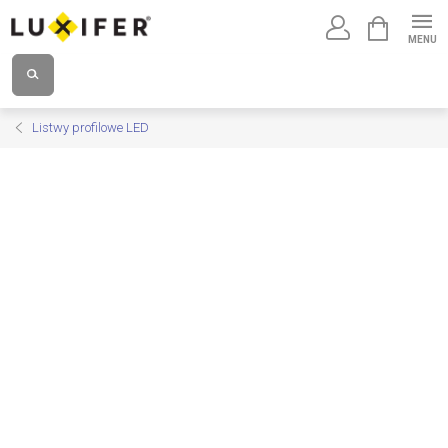
Przejść
KOSZYK
do
treści
Listwy profilowe LED