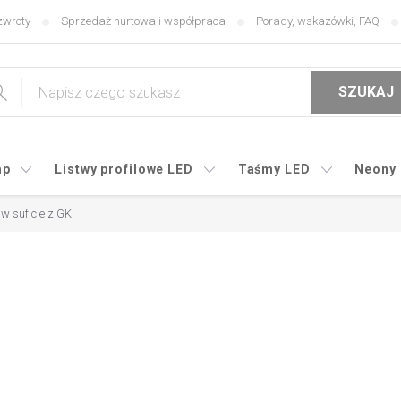
zwroty
Sprzedaż hurtowa i współpraca
Porady, wskazówki, FAQ
SZUKAJ
mp
Listwy profilowe LED
Taśmy LED
Neony
w suficie z GK