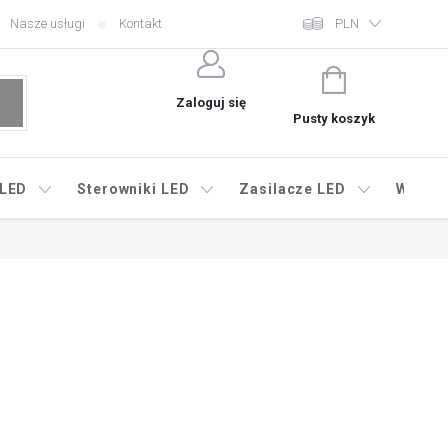
Nasze usługi
Kontakt
PLN
KOSZYK
Zaloguj się
Pusty koszyk
 LED
Sterowniki LED
Zasilacze LED
Wyprz