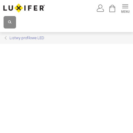
Przejść
KOSZYK
do
treści
Listwy profilowe LED