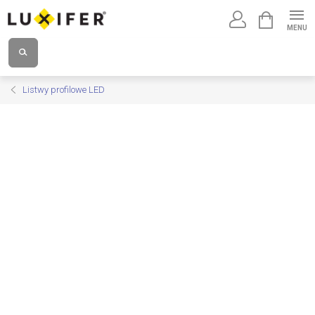
Przejść
KOSZYK
do
treści
Listwy profilowe LED