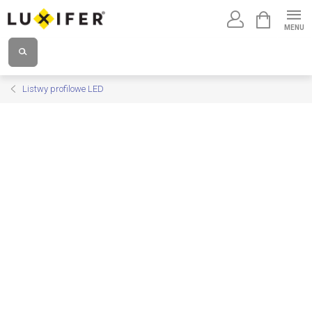
Przejść
KOSZYK
do
treści
Listwy profilowe LED