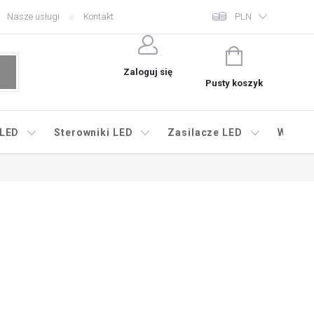
Nasze usługi
Kontakt
PLN
KOSZYK
Zaloguj się
Pusty koszyk
 LED
Sterowniki LED
Zasilacze LED
Wyprz