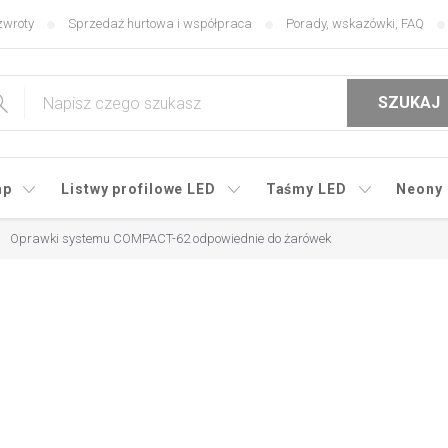
zwroty
Sprzedaż hurtowa i współpraca
Porady, wskazówki, FAQ
SZUKAJ
mp
Listwy profilowe LED
Taśmy LED
Neony
Oprawki systemu COMPACT-62 odpowiednie do żarówek