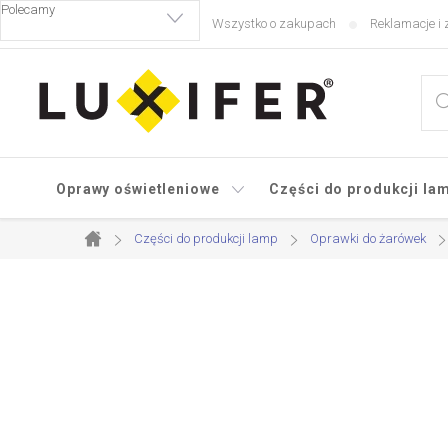
Przejść
Wszystko o zakupach
Reklamacje i 
do
treści
Oprawy oświetleniowe
Części do produkcji la
Części do produkcji lamp
Oprawki do żarówek
Home