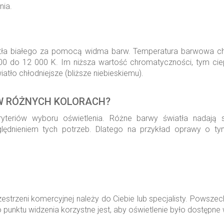
nia.
światła białego za pomocą widma barw. Temperatura barwowa c
do 12 000 K. Im niższa wartość chromatyczności, tym cieplejs
atło chłodniejsze (bliższe niebieskiemu).
Ą W RÓŻNYCH KOLORACH?
yteriów wyboru oświetlenia. Różne barwy światła nadają s
ędnieniem tych potrzeb. Dlatego na przykład oprawy o t
strzeni komercyjnej należy do Ciebie lub specjalisty. Powszec
o punktu widzenia korzystne jest, aby oświetlenie było dostępne