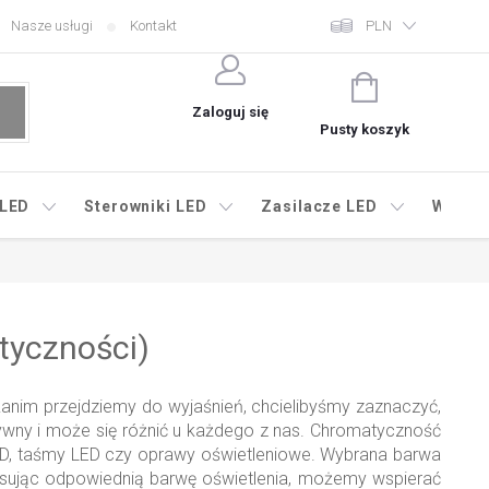
Nasze usługi
Kontakt
PLN
KOSZYK
Zaloguj się
Pusty koszyk
 LED
Sterowniki LED
Zasilacze LED
Wyprz
tyczności)
anim przejdziemy do wyjaśnień, chcielibyśmy zaznaczyć,
tywny i może się różnić u każdego z nas. Chromatyczność
 LED, taśmy LED czy oprawy oświetleniowe. Wybrana barwa
tosując odpowiednią barwę oświetlenia, możemy wspierać