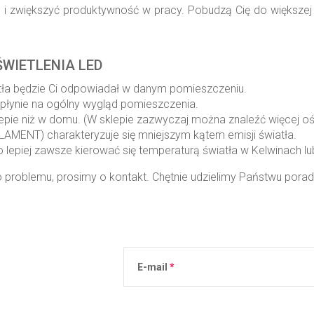
i zwiększyć produktywność w pracy. Pobudzą Cię do większej w
WIETLENIA LED
wiatła będzie Ci odpowiadał w danym pomieszczeniu.
łynie na ogólny wygląd pomieszczenia.
klepie niż w domu. (W sklepie zazwyczaj można znaleźć więcej oś
LAMENT) charakteryzuje się mniejszym kątem emisji światła.
o lepiej zawsze kierować się temperaturą światła w Kelwinach l
 problemu, prosimy o kontakt. Chętnie udzielimy Państwu porad
E-mail
Podanie adresu e-mail jest równoznaczne 