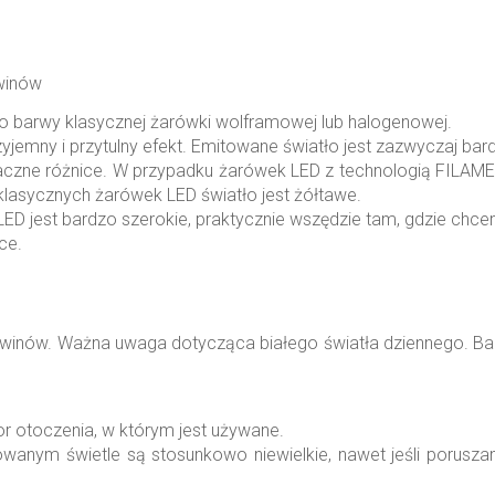
winów
do barwy klasycznej żarówki wolframowej lub halogenowej.
yjemny i przytulny efekt. Emitowane światło jest zazwyczaj bar
znaczne różnice. W przypadku żarówek LED z technologią FILAME
asycznych żarówek LED światło jest żółtawe.
LED jest bardzo szerokie, praktycznie wszędzie tam, gdzie chce
ęce.
inów. Ważna uwaga dotycząca białego światła dziennego. Bar
lor otoczenia, w którym jest używane.
towanym świetle są stosunkowo niewielkie, nawet jeśli porusza