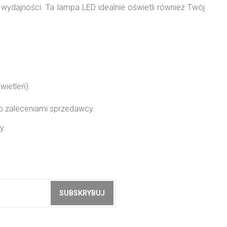
ydajności. Ta lampa LED idealnie oświetli również Twój
wietleń).
ub zaleceniami sprzedawcy.
y.
SUBSKRYBUJ
z akceptacją
zasad ochrony danych