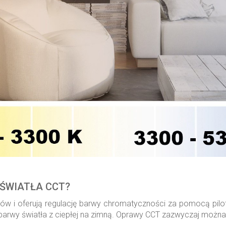
 ŚWIATŁA CCT?
w i oferują regulację barwy chromatyczności za pomocą pilota
na barwy światła z ciepłej na zimną. Oprawy CCT zazwyczaj możn