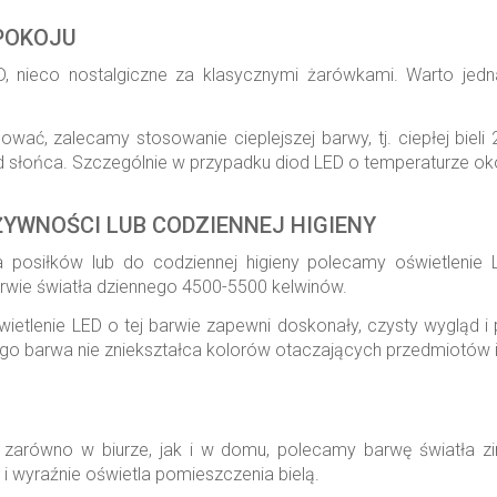
SPOKOJU
D, nieco nostalgiczne za klasycznymi żarówkami. Warto jedn
ać, zalecamy stosowanie cieplejszej barwy, tj. ciepłej biel
słońca. Szczególnie w przypadku diod LED o temperaturze okoł
YWNOŚCI LUB CODZIENNEJ HIGIENY
iłków lub do codziennej higieny polecamy oświetlenie LED, 
arwie światła dziennego 4500-5500 kelwinów.
etlenie LED o tej barwie zapewni doskonały, czysty wygląd i
o barwa nie zniekształca kolorów otaczających przedmiotów i
zarówno w biurze, jak i w domu, polecamy barwę światła z
 i wyraźnie oświetla pomieszczenia bielą.