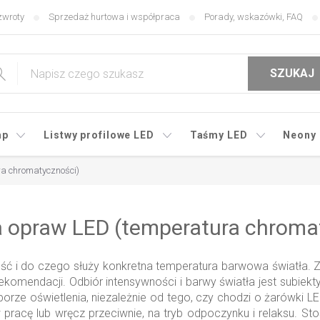
zwroty
Sprzedaż hurtowa i współpraca
Porady, wskazówki, FAQ
SZUKAJ
mp
Listwy profilowe LED
Taśmy LED
Neony
a chromatyczności)
 opraw LED (temperatura chroma
ść i do czego służy konkretna temperatura barwowa światła. Z
ekomendacji. Odbiór intensywności i barwy światła jest subiek
borze oświetlenia, niezależnie od tego, czy chodzi o żarówki
pracę lub wręcz przeciwnie, na tryb odpoczynku i relaksu. S