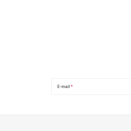
E-mail
Podanie adresu e-mail jest równoznaczne 
osobowych
.