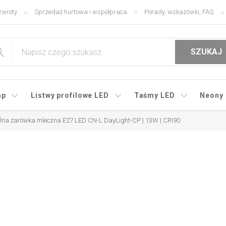
zwroty
Sprzedaż hurtowa i współpraca
Porady, wskazówki, FAQ
SZUKAJ
mp
Listwy profilowe LED
Taśmy LED
Neony
lna żarówka mleczna E27 LED CN-L DayLight-CP | 13W | CRI90