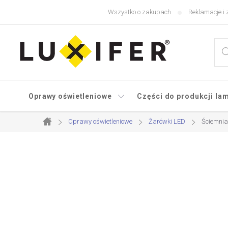
Przejść
Wszystko o zakupach
Reklamacje i 
do
treści
Oprawy oświetleniowe
Części do produkcji la
Oprawy oświetleniowe
Żarówki LED
Ściemnia
Home