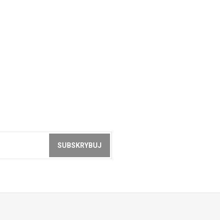
SUBSKRYBUJ
z akceptacją
zasad ochrony danych