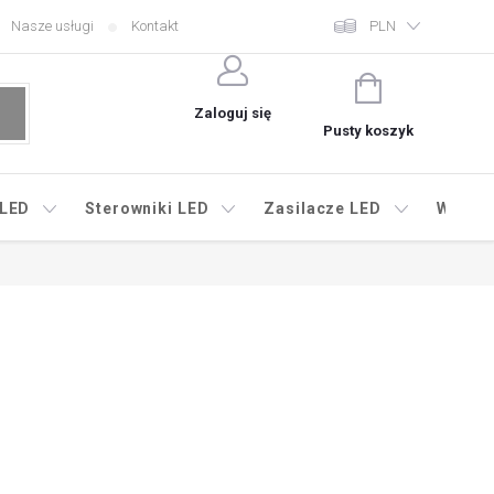
Nasze usługi
Kontakt
PLN
KOSZYK
Zaloguj się
Pusty koszyk
 LED
Sterowniki LED
Zasilacze LED
Wyprz