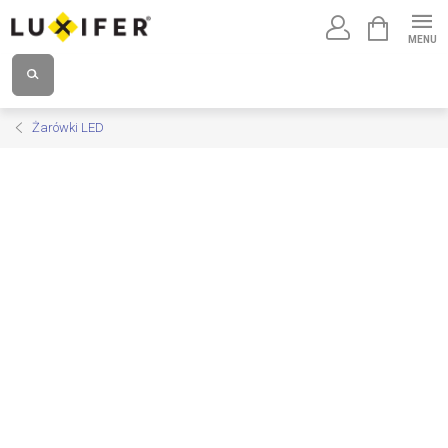
Przejść
KOSZYK
do
treści
Żarówki LED