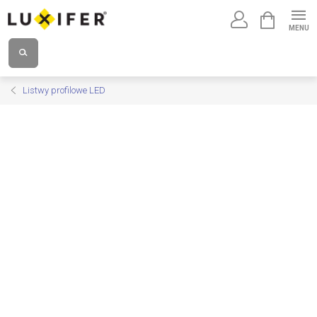
Przejść
KOSZYK
do
treści
Listwy profilowe LED