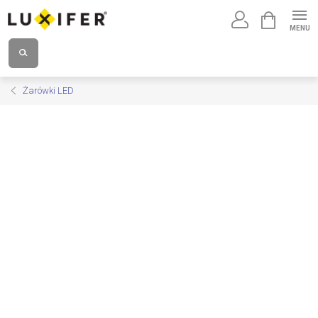
Przejść
KOSZYK
do
treści
Żarówki LED