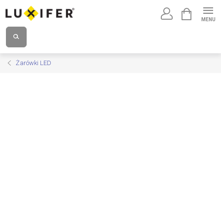
Przejść
KOSZYK
do
treści
Żarówki LED