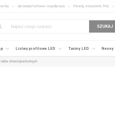
zwroty
Sprzedaż hurtowa i współpraca
Porady, wskazówki, FAQ
SZUKAJ
mp
Listwy profilowe LED
Taśmy LED
Neony
eriałów drewnopochodnych