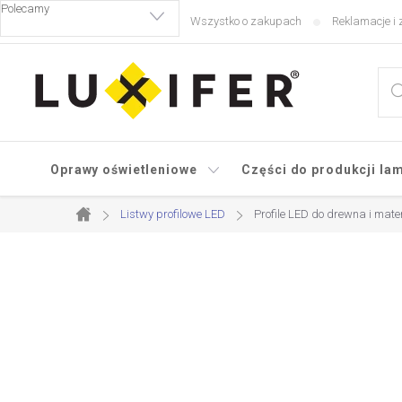
Przejść
Wszystko o zakupach
Reklamacje i 
do
treści
Oprawy oświetleniowe
Części do produkcji la
Listwy profilowe LED
Profile LED do drewna i mat
Home