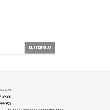
SUBSKRYBUJ
z akceptacją
zasad ochrony danych
PRAWNE
716960
888950