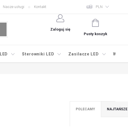
Nasze usługi
Kontakt
PLN
KOSZYK
Zaloguj się
Pusty koszyk
 LED
Sterowniki LED
Zasilacze LED
Wyprz
POLECAMY
NAJTAŃSZE