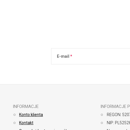
E-mail
Podanie adresu e-mail jest równoznaczne 
osobowych
.
INFORMACJE
INFORMACJE 
Konto klienta
REGON: 520
Kontakt
NIP: PL5252