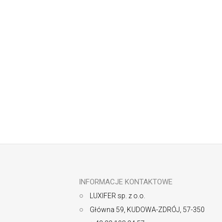
Odbierz newsletter
S
t
o
p
k
INFORMACJE KONTAKTOWE
a
LUXIFER sp. z o.o.
Główna 59, KUDOWA-ZDRÓJ, 57-350