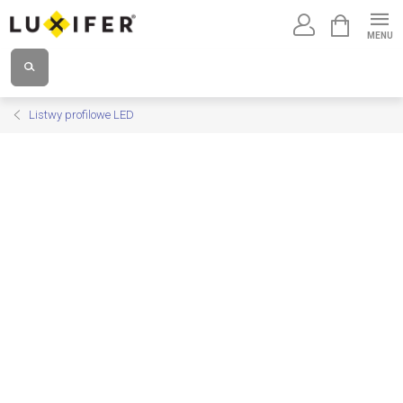
Przejść
KOSZYK
do
treści
Listwy profilowe LED