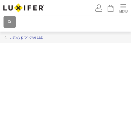
Przejść
KOSZYK
do
treści
Listwy profilowe LED