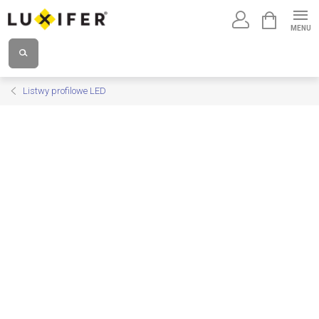
Przejść
KOSZYK
do
treści
Listwy profilowe LED