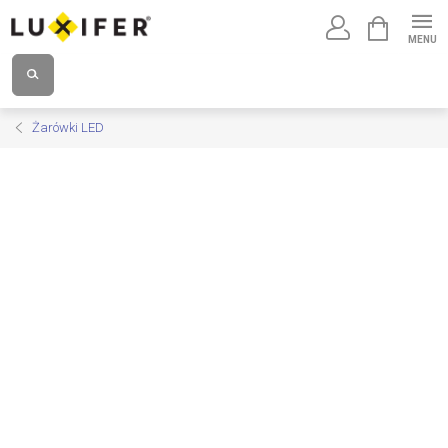
Przejść
KOSZYK
do
treści
Żarówki LED