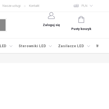
Nasze usługi
Kontakt
PLN
KOSZYK
Zaloguj się
Pusty koszyk
 LED
Sterowniki LED
Zasilacze LED
Wyprz