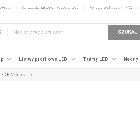
zwroty
Sprzedaż hurtowa i współpraca
Porady, wskazówki, FAQ
SZUKAJ
mp
Listwy profilowe LED
Taśmy LED
Neony
ED E27 ciepła biel