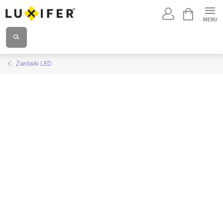
Przejść
KOSZYK
do
treści
Żarówki LED