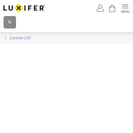
Przejść
KOSZYK
do
treści
Żarówki LED