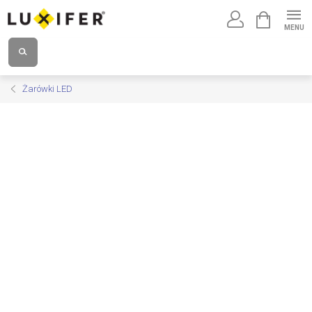
Przejść
KOSZYK
do
treści
Żarówki LED