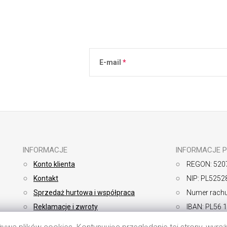
E-mail
Podanie adresu e-mail jest równoznaczne 
osobowych
.
INFORMACJE
INFORMACJE 
Konto klienta
REGON: 520
Kontakt
NIP: PL5252
Sprzedaż hurtowa i współpraca
Numer rachu
Reklamacje i zwroty
IBAN: PL56 
Sposoby płatności
SWIFT: BP