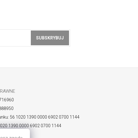
SUBSKRYBUJ
z akceptacją
zasad ochrony danych
PRAWNE
716960
888950
nku: 56 1020 1390 0000 6902 0700 1144
1020 1390 0000 6902 0700 1144
KOPLPW