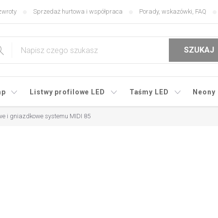
zwroty
Sprzedaż hurtowa i współpraca
Porady, wskazówki, FAQ
SZUKAJ
mp
Listwy profilowe LED
Taśmy LED
Neony
e i gniazdkowe systemu MIDI 85