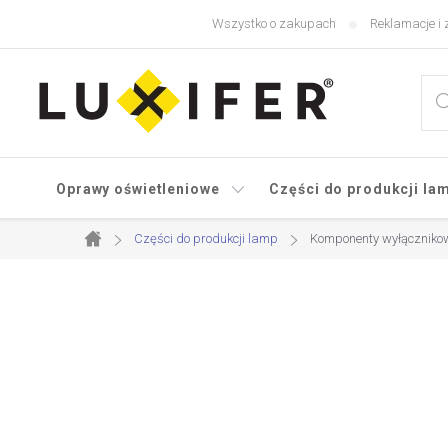
Przejść
Wszystko o zakupach
Reklamacje i 
do
treści
Oprawy oświetleniowe
Części do produkcji la
Części do produkcji lamp
Komponenty wyłącznikow
Home