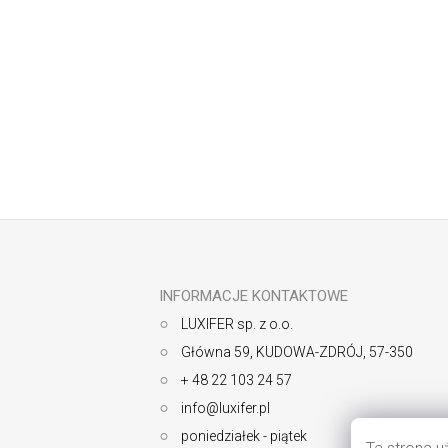
Odbierz newsletter
S
t
o
p
k
INFORMACJE KONTAKTOWE
a
LUXIFER sp. z o.o.
Główna 59, KUDOWA-ZDRÓJ, 57-350
+ 48 22 103 24 57
info@luxifer.pl
poniedziałek - piątek