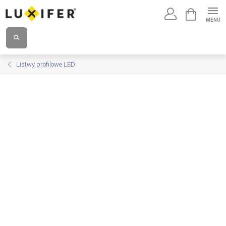
Przejść
KOSZYK
do
treści
Listwy profilowe LED