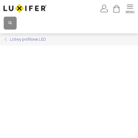
Przejść
KOSZYK
do
treści
Listwy profilowe LED