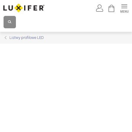
Przejść
KOSZYK
do
treści
Listwy profilowe LED