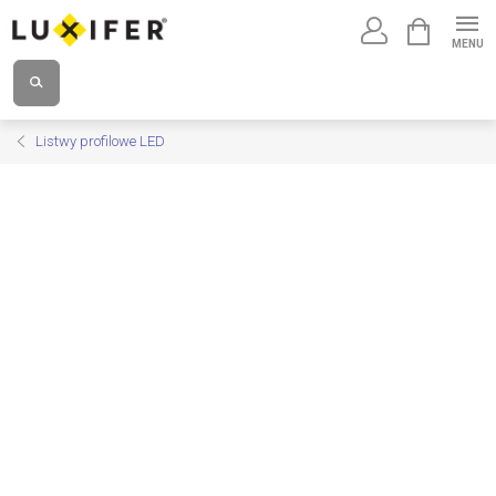
Przejść
KOSZYK
do
treści
Listwy profilowe LED