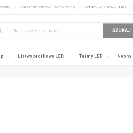
zwroty
Sprzedaż hurtowa i współpraca
Porady, wskazówki, FAQ
SZUKAJ
mp
Listwy profilowe LED
Taśmy LED
Neony