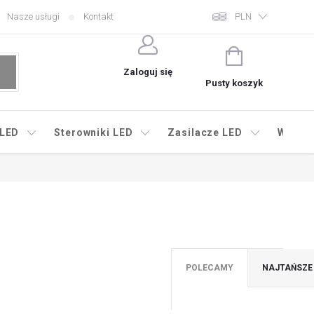
Nasze usługi
Kontakt
PLN
KOSZYK
Zaloguj się
Pusty koszyk
 LED
Sterowniki LED
Zasilacze LED
Wyprz
POLECAMY
NAJTAŃSZE