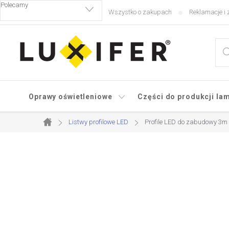
Przejść
Wszystko o zakupach
Reklamacje i 
do
treści
Oprawy oświetleniowe
Części do produkcji la
Listwy profilowe LED
Profile LED do zabudowy 3m
Home