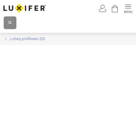
Przejść
KOSZYK
do
treści
Listwy profilowe LED