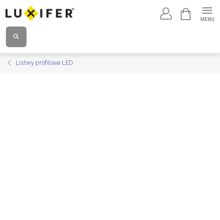
Przejść
KOSZYK
do
treści
Listwy profilowe LED