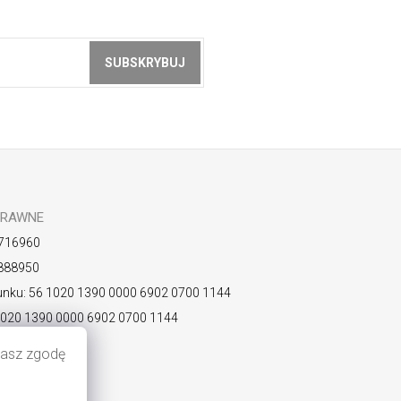
SUBSKRYBUJ
z akceptacją
zasad ochrony danych
PRAWNE
716960
888950
nku: 56 1020 1390 0000 6902 0700 1144
1020 1390 0000 6902 0700 1144
KOPLPW
ażasz zgodę
watności