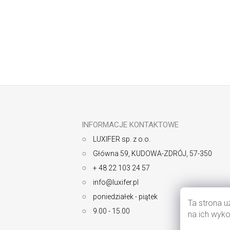
Odbierz newsletter
S
t
o
p
k
INFORMACJE KONTAKTOWE
a
LUXIFER sp. z o.o.
Główna 59, KUDOWA-ZDRÓJ, 57-350
+ 48 22 103 24 57
info@luxifer.pl
poniedziałek - piątek
Ta strona u
9.00 - 15.00
na ich wyko