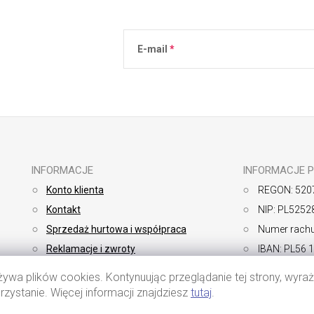
E-mail
Podanie adresu e-mail jest równoznaczne 
osobowych
.
INFORMACJE
INFORMACJE 
Konto klienta
REGON: 520
Kontakt
NIP: PL5252
Sprzedaż hurtowa i współpraca
Numer rachu
Reklamacje i zwroty
IBAN: PL56 
Sposoby płatności
SWIFT: BP
żywa plików cookies. Kontynuując przeglądanie tej strony, wyr
Dostawa
Regulamin
rzystanie. Więcej informacji znajdziesz
tutaj
.
Polityka pry