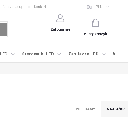
Nasze usługi
Kontakt
PLN
KOSZYK
Zaloguj się
Pusty koszyk
 LED
Sterowniki LED
Zasilacze LED
Wyprz
POLECAMY
NAJTAŃSZE