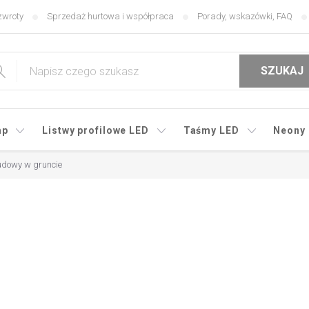
zwroty
Sprzedaż hurtowa i współpraca
Porady, wskazówki, FAQ
SZUKAJ
mp
Listwy profilowe LED
Taśmy LED
Neony
udowy w gruncie