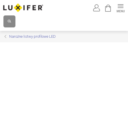
Przejść
KOSZYK
do
treści
Narożne listwy profilowe LED