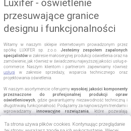
Luxifer - oświetlenie
przesuwające granice
designu i funkcjonalności
Witamy w naszym sklepie internetowym prowadzonym przez
spółkę LUXIFER sp. z.o.o.
Jesteśmy zespołem zapalonych
specjalistów
w zakresie małoseryjnej produkcji oświetlenia oraz na
zamówienie, jak również w świadczeniu najwyższej jakości usług e-
commerce. Naszym klientom i partnerom zapewniamy również
usługi
w zakresie sprzedaży, wsparcia technicznego oraz
projektowania oświetlenia.
W naszym asortymencie oferujemy
wysokiej jakości komponenty
przeznaczone do profesjonalnej produkcji opraw
oświetleniowych
, gdzie gwarantujemy niezawodność techniczną i
długotrwałą funkcjonalność. Podążamy za najnowszymi trendami i
wprowadzamy
innowacyjne rozwiązania
, które pozwalają
realizować unikalne rozwiązania oświetleniowe, dokładnie według
Twoich wymagań. Nasz asortyment jest tworzony z naciskiem na
Ta strona używa plików cookies. Kontynuując przeglądanie
indywidualne podejście, techniczną precyzję i estetyczną
tej strony, wyrażasz zgodę na ich wykorzystanie. Więcej