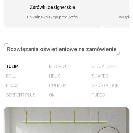
Żarówki designerskie
O
unikalna kolekcja produktów
wyjątko
Rozwiązania oświetleniowe na zamówienie
TULIP
MIFOR-70
STALALIGHT
ROLL
HELIX
SHAPES
PIKAS
COLMEIA
SPOSTALUCE
SERPENT-PLUS
OKI
TUBES