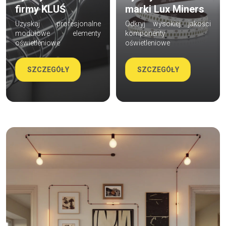
firmy KLUŚ
marki Lux Miners
Uzyskaj profesjonalne
Odkryj wysokiej jakości
modułowe elementy
komponenty
oświetleniowe
oświetleniowe
SZCZEGÓŁY
SZCZEGÓŁY