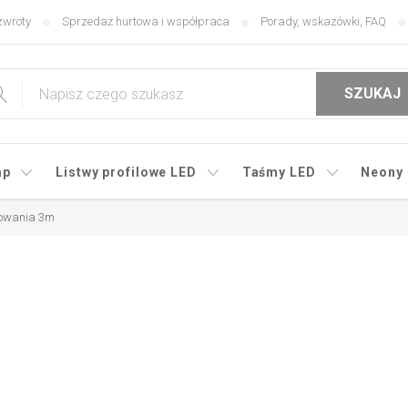
zwroty
Sprzedaż hurtowa i współpraca
Porady, wskazówki, FAQ
SZUKAJ
mp
Listwy profilowe LED
Taśmy LED
Neony
dowania 3m