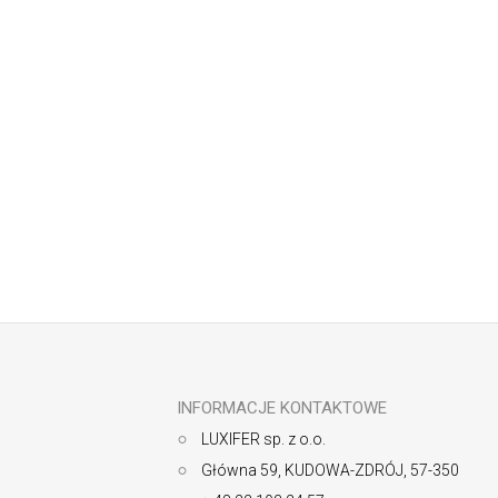
Odbierz newsletter
S
t
o
p
k
INFORMACJE KONTAKTOWE
a
LUXIFER sp. z o.o.
Główna 59, KUDOWA-ZDRÓJ, 57-350