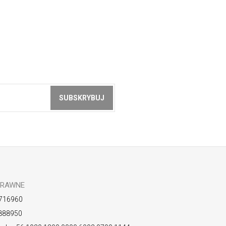
SUBSKRYBUJ
z akceptacją
zasad ochrony danych
PRAWNE
716960
888950