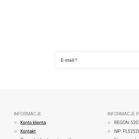
E-mail
Podanie adresu e-mail jest równoznaczne 
osobowych
.
INFORMACJE
INFORMACJE 
Konto klienta
REGON: 520
Kontakt
NIP: PL5252