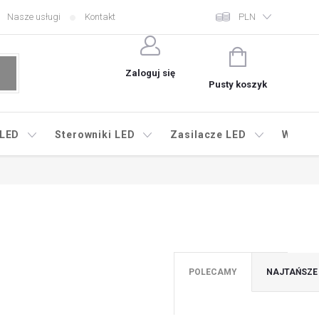
Nasze usługi
Kontakt
PLN
KOSZYK
Zaloguj się
Pusty koszyk
 LED
Sterowniki LED
Zasilacze LED
Wyprz
POLECAMY
NAJTAŃSZE