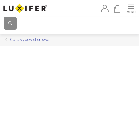
Przejść
KOSZYK
do
treści
Oprawy oświetleniowe