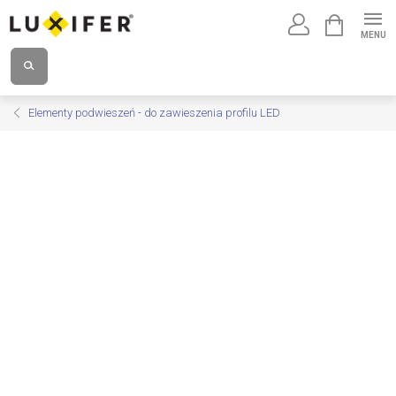
Przejść
KOSZYK
do
treści
Elementy podwieszeń - do zawieszenia profilu LED