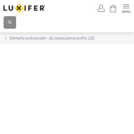
Przejść
KOSZYK
do
treści
Elementy podwieszeń - do zawieszenia profilu LED