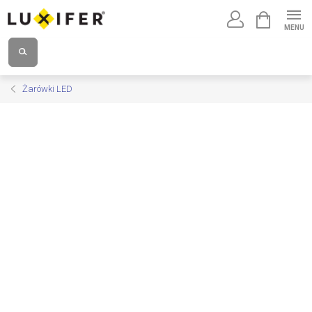
Przejść
KOSZYK
do
treści
Żarówki LED