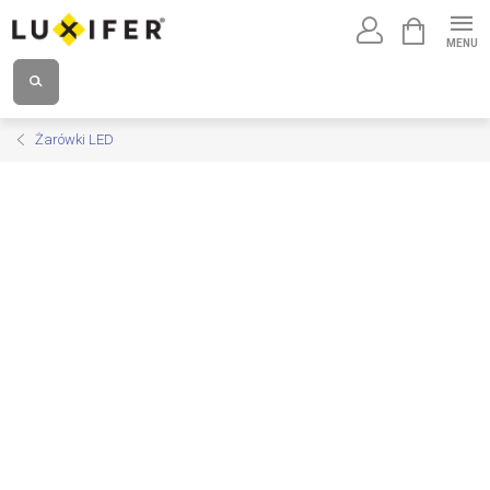
Przejść
KOSZYK
do
treści
Żarówki LED