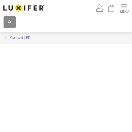
Przejść
KOSZYK
do
treści
Żarówki LED