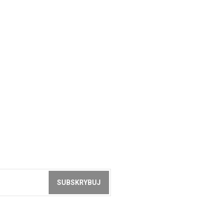
SUBSKRYBUJ
z akceptacją
zasad ochrony danych