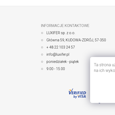
S
t
o
p
k
INFORMACJE KONTAKTOWE
a
LUXIFER sp. z o.o.
Główna 59, KUDOWA-ZDRÓJ, 57-350
+ 48 22 103 24 57
info@luxifer.pl
poniedziałek - piątek
Ta strona u
9.00 - 15.00
na ich wyko