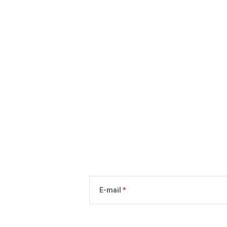
E-mail
Podanie adresu e-mail jest równoznaczne 
osobowych
.