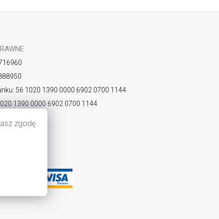
PRAWNE
716960
888950
nku: 56 1020 1390 0000 6902 0700 1144
1020 1390 0000 6902 0700 1144
KOPLPW
ażasz zgodę
watności