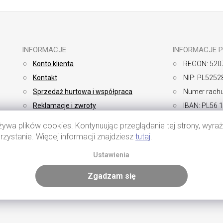
INFORMACJE
INFORMACJE 
Konto klienta
REGON: 520
Kontakt
NIP: PL5252
Sprzedaż hurtowa i współpraca
Numer rachu
Reklamacje i zwroty
IBAN: PL56 
Sposoby płatności
SWIFT: BP
żywa plików cookies. Kontynuując przeglądanie tej strony, wyr
Dostawa
Regulamin
rzystanie. Więcej informacji znajdziesz
tutaj
.
Polityka pry
Ustawienia
Zgadzam się