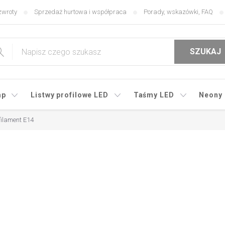
zwroty
Sprzedaż hurtowa i współpraca
Porady, wskazówki, FAQ
SZUKAJ
mp
Listwy profilowe LED
Taśmy LED
Neony
filament E14