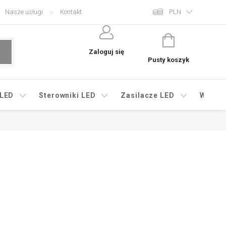
Nasze usługi
Kontakt
PLN
KOSZYK
Zaloguj się
Pusty koszyk
 LED
Sterowniki LED
Zasilacze LED
Wyprz