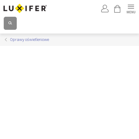
Przejść
KOSZYK
do
treści
Oprawy oświetleniowe