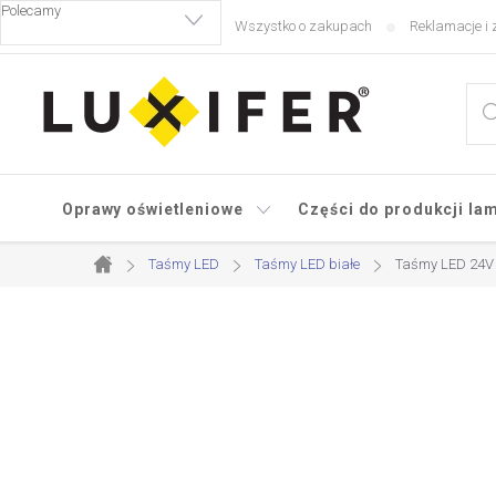
Przejść
Wszystko o zakupach
Reklamacje i 
do
treści
Oprawy oświetleniowe
Części do produkcji la
Taśmy LED
Taśmy LED białe
Taśmy LED 24V b
Home