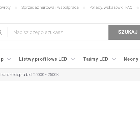
zwroty
Sprzedaż hurtowa i współpraca
Porady, wskazówki, FAQ
SZUKAJ
mp
Listwy profilowe LED
Taśmy LED
Neony
ardzo ciepła biel 2000K - 2500K