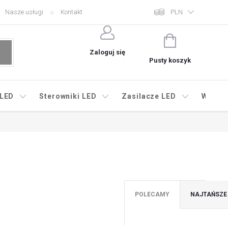
Nasze usługi
Kontakt
PLN
KOSZYK
Zaloguj się
Pusty koszyk
 LED
Sterowniki LED
Zasilacze LED
Wyprz
POLECAMY
NAJTAŃSZE