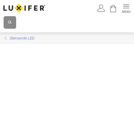
Przejść
KOSZYK
do
treści
Sterowniki LED