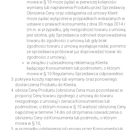
mowa w § 10 może żądać w pierwszej kolejności
wymiany lub naprawienia Produktu przez Sprzedawcę.
Obniżenia Ceny oraz odstąpienia od umowy Klient
może żądać wyłącznie w przypadkach wskazanych w
ustawie o prawach konsumenta z dnia 30 maja 2014 r.
(m.in. w przypadku, gdy niezgodność towaru z umową
jest istotna, gdy Sprzedawca odmówił doprowadzenia
towaru do zgodności z umową lub gdy brak
zgodności towaru z umową występuje nadal, pomimo
że sprzedawca próbował już doprowadzić towar do
zgodności z umową),
w związku z uzasadnioną reklamacją Klienta
będącego Konsumentem lub podmiotem, o którym
mowa w § 10 Regulaminu Sprzedawca odpowiednio:
pokrywa koszty naprawy lub wymiany oraz ponownego
dostarczenia Produktu do Klienta,
obniża Cenę Produktu (obniżona Cena musi pozostawać w
proporcji Ceny towaru zgodnego z umową do towaru
niezgodnego z umową) i zwraca Konsumentowi lub
podmiotowi, o którym mowa w § 10 wartość obniżonej Ceny
najpóźniej w terminie 14 dni od otrzymania oświadczenia o
obniżeniu Ceny od Konsumenta lub podmiotu, o którym
mowa w § 10,
w przypadku odstąpienia od umowy przez Konsumenta lub