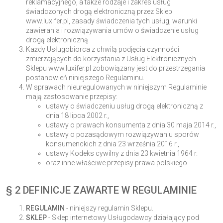
reklamacyjnego, a także rodzaje i zakres usług
świadczonych drogą elektroniczną przez Sklep
www.luxifer.pl, zasady świadczenia tych usług, warunki
zawierania i rozwiązywania umów o świadczenie usług
drogą elektroniczną.
Każdy Usługobiorca z chwilą podjęcia czynności
zmierzających do korzystania z Usług Elektronicznych
Sklepu www.luxifer.pl zobowiązany jest do przestrzegania
postanowień niniejszego Regulaminu.
W sprawach nieuregulowanych w niniejszym Regulaminie
mają zastosowanie przepisy:
ustawy o świadczeniu usług drogą elektroniczną z
dnia 18 lipca 2002 r.,
ustawy o prawach konsumenta z dnia 30 maja 2014 r.,
ustawy o pozasądowym rozwiązywaniu sporów
konsumenckich z dnia 23 września 2016 r.,
ustawy Kodeks cywilny z dnia 23 kwietnia 1964 r.
oraz inne właściwe przepisy prawa polskiego.
§ 2 DEFINICJE ZAWARTE W REGULAMINIE
REGULAMIN
- niniejszy regulamin Sklepu.
SKLEP
- Sklep internetowy Usługodawcy działający pod