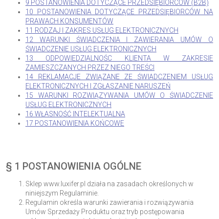
9 POSTANOWIENIA DOTYCZĄCE PRZEDSIĘBIORCÓW (B2B)
10 POSTANOWIENIA DOTYCZĄCE PRZEDSIĘBIORCÓW NA
PRAWACH KONSUMENTÓW
11 RODZAJ I ZAKRES USŁUG ELEKTRONICZNYCH
12 WARUNKI ŚWIADCZENIA I ZAWIERANIA UMÓW O
ŚWIADCZENIE USŁUG ELEKTRONICZNYCH
13 ODPOWIEDZIALNOŚC KLIENTA W ZAKRESIE
ZAMIESZCZANYCH PRZEZ NIEGO TREŚCI
14 REKLAMACJE ZWIĄZANE ZE ŚWIADCZENIEM USŁUG
ELEKTRONICZNYCH I ZGŁASZANIE NARUSZEŃ
15 WARUNKI ROZWIĄZYWANIA UMÓW O ŚWIADCZENIE
USŁUG ELEKTRONICZNYCH
16 WŁASNOŚĆ INTELEKTUALNA
17 POSTANOWIENIA KOŃCOWE
§ 1 POSTANOWIENIA OGÓLNE
Sklep www.luxifer.pl działa na zasadach określonych w
niniejszym Regulaminie.
Regulamin określa warunki zawierania i rozwiązywania
Umów Sprzedaży Produktu oraz tryb postępowania