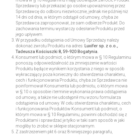
mowa w § 10 Regulaminu mają obowiązek zwrócić Produkt
Sprzedawcy lub przekazać go osobie upoważnionej przez
Sprzedawcę do odbioru niezwłocznie, jednak nie później niż
14 dni od dnia, w którym odstąpił od umowy, chyba że
Sprzedawca zaproponował, że sam odbierze Produkt. Do
zachowania terminu wystarczy odesłanie Produktu przed
jego upływem.
W przypadku odstąpienia od Umowy Sprzedaży należy
dokonać zwrotu Produktu na adres:
Luxifer sp. z o.o.,
Tadeusza Kościuszki 8, 59-920 Bogatynia
.
Konsument lub podmiot, o którym mowa w § 10 Regulaminu
ponoszą odpowiedzialność za zmniejszenie wartości
Produktu będące wynikiem korzystania z niego w sposób
wykraczający poza konieczny do stwierdzenia charakteru,
cech i funkcjonowania Produktu, chyba że Sprzedawca nie
poinformował Konsumenta lub podmiotu, o którym mowa
w § 10 o sposobie i terminie wykonania prawa odstąpienia
od umowy, a także nie udostępnił mu wzoru formularza
odstąpienia od umowy. W celu stwierdzenia charakteru, cech
i funkcjonowania Produktów Konsument lub podmiot, o
którym mowa w § 10 Regulaminu, powinni obchodzić się z
Produktami i sprawdzać je tylko w taki sam sposób w jaki
mogliby to zrobić w sklepie stacjonarnym.
Z zastrzeżeniem pkt 6 oraz 8 niniejszego paragrafu,