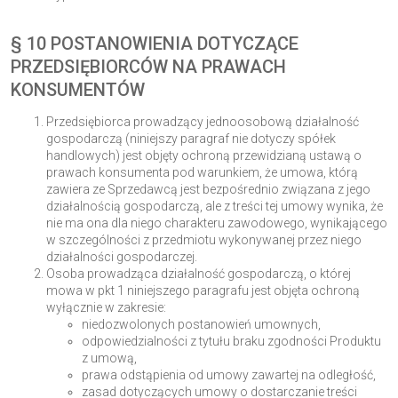
§ 10 POSTANOWIENIA DOTYCZĄCE
PRZEDSIĘBIORCÓW NA PRAWACH
KONSUMENTÓW
Przedsiębiorca prowadzący jednoosobową działalność
gospodarczą (niniejszy paragraf nie dotyczy spółek
handlowych) jest objęty ochroną przewidzianą ustawą o
prawach konsumenta pod warunkiem, że umowa, którą
zawiera ze Sprzedawcą jest bezpośrednio związana z jego
działalnością gospodarczą, ale z treści tej umowy wynika, że
nie ma ona dla niego charakteru zawodowego, wynikającego
w szczególności z przedmiotu wykonywanej przez niego
działalności gospodarczej.
Osoba prowadząca działalność gospodarczą, o której
mowa w pkt 1 niniejszego paragrafu jest objęta ochroną
wyłącznie w zakresie:
niedozwolonych postanowień umownych,
odpowiedzialności z tytułu braku zgodności Produktu
z umową,
prawa odstąpienia od umowy zawartej na odległość,
zasad dotyczących umowy o dostarczanie treści