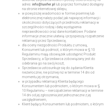
adres:
info@luxifer.pl
lub poprzez formularz dostępny
na stronie internetowej sklepu,
w powyższej wiadomości w formie pisemnej lub
elektronicznej należy podać jak najwięcej informacji i
okoliczności dotyczących przedmiotu reklamacji w
szczególności rodzaj i datę wystąpienia
nieprawidłowości oraz dane kontaktowe. Podane
informacje znacznie ułatwią i przyspieszą rozpatrzenie
reklamacji przez Sprzedawcę,
dla oceny niezgodności Produktu z umową,
Konsument lub podmiot, o którym mowa w § 10
Regulaminu mają obowiązek udostępnić Produkt
Sprzedawcy, a Sprzedawca zobowiązany jest do
odebrania go na swój koszt,
Sprzedawca ustosunkuje się do żądania Klienta
niezwłocznie, nie później niż w terminie 14 dni od
momentu jej otrzymania,
w przypadku reklamacji Klienta będącego
Konsumentem lub podmiotem, o którym mowa w §
10 Regulaminu – nierozpatrzenie reklamacji w terminie
14 dni od jej zgłoszenia jest jednoznaczne z jej
uwzględnieniem,
Klient będący Konsumentem lub podmiotem, o którym