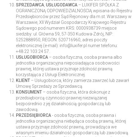
SPRZEDAWCA
,
USŁUGODAWCA
– LUXIFER SPÓŁKA Z
OGRANICZONĄ ODPOWIEDZIALNOŚCIĄ wpisana do Rejestru
Przedsiębiorców przez Sąd Rejonowy dla m.st. Warszawy w
Warszawie, XII Wydział Gospodarczy Krajowego Rejestru
Sądowego pod numerem KRS: 0000938739 miejsce
siedziby: ul. Główna 59, 57-350 Kudowa-Zdrój, NIP:
5252888950, REGON: 520716960, adres poczty
elektronicznej (e-mail): info@luxifer.pl numer telefonu:
+48 22 103 24 57.
USŁUGOBIORCA
– osoba fizyczna, osoba prawna albo
jednostka organizacyjna nieposiadająca osobowości
prawnej, której ustawa przyznaje zdolność prawną
korzystająca z Usługi Elektronicznej.
KLIENT
– Usługobiorca, który zamierza zawrzeć lub zawarł
Umowę Sprzedaży ze Sprzedawcą.
KONSUMENT
– osoba fizyczna, która dokonuje z
przedsiębiorcą czynności prawnej niezwiązanej
bezpośrednio z jej działalnością gospodarczą lub
zawodową.
PRZEDSIĘBIORCA
- osoba fizyczna, osoba prawna i
jednostka organizacyjna niebędąca osobą prawną, której
ustawa przyznaje zdolność prawną, prowadząca we
własnym imieniu działalność gospodarczą lub zawodową.