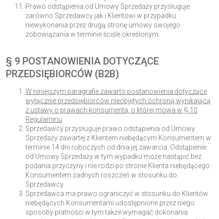
Prawo odstąpienia od Umowy Sprzedaży przysługuje
zarówno Sprzedawcy jak i Klientowi w przypadku
niewykonania przez drugą stronę umowy swojego
zobowiązania w terminie ściśle określonym.
§ 9 POSTANOWIENIA DOTYCZĄCE
PRZEDSIĘBIORCÓW (B2B)
W niniejszym paragrafie zawarto postanowienia dotyczące
wyłącznie przedsiębiorców nieobjętych ochroną wynikającą
z ustawy o prawach konsumenta, o której mowa w § 10
Regulaminu
.
Sprzedawcy przysługuje prawo odstąpienia od Umowy
Sprzedaży zawartej z Klientem niebędącym Konsumentem w
terminie 14 dni roboczych od dnia jej zawarcia. Odstąpienie
od Umowy Sprzedaży w tym wypadku może nastąpić bez
podania przyczyny i nie rodzi po stronie Klienta niebędącego
Konsumentem żadnych roszczeń w stosunku do
Sprzedawcy.
Sprzedawca ma prawo ograniczyć w stosunku do Klientów
niebędących Konsumentami udostępnione przez niego
sposoby płatności w tym także wymagać dokonania