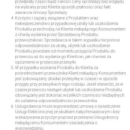
przedpłaty części bądź całości Ceny sprzedaży bez względu
na wybrany przez Klienta sposób płatności oraz fakt
zawarcia Umowy Sprzedaży.
Korzyści i ciężary związane z Produktem oraz
niebezpieczeństwo przypadkowej utraty lub uszkodzenia
Produktu przechodzą na Klienta niebędącego Konsumentem
z chwilą wydania przez Sprzedawcę Produktu
przewoźnikowi. Sprzedawca w takim wypadku nie ponosi
odpowiedzialności za utratę, ubytek lub uszkodzenie
Produktu powstałe od momentu przyjęcia Produktu do
przewozu aż do wydania go Klientowi, jak również za
opóźnienie w przewozie przesyłki.
W przypadku wysłania Produktu do Klienta za
pośrednictwem przewoźnika Klient niebędący Konsumentem
jest zobowiązany zbadać przesyłkę w czasie i w sposób
przyjęty przy przesyłkach tego rodzaju. Jeżeli stwierdzi, że w
czasie przewozu nastąpił ubytek lub uszkodzenie Produktu
obowiązany jest dokonać wszelkich czynności niezbędnych
do ustalenia odpowiedzialności przewoźnika.
Usługodawca może wypowiedzieć umowę o świadczenie
Usługi Elektronicznej ze skutkiem natychmiastowym i bez
wskazywania przyczyn poprzez przesłanie Usługobiorcy
niebędącemu Konsumentem oświadczenia o
wypowiedzeniu.