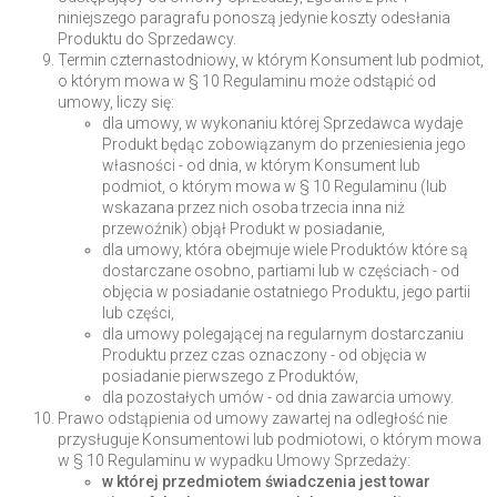
niniejszego paragrafu ponoszą jedynie koszty odesłania
Produktu do Sprzedawcy.
Termin czternastodniowy, w którym Konsument lub podmiot,
o którym mowa w § 10 Regulaminu może odstąpić od
umowy, liczy się:
dla umowy, w wykonaniu której Sprzedawca wydaje
Produkt będąc zobowiązanym do przeniesienia jego
własności - od dnia, w którym Konsument lub
podmiot, o którym mowa w § 10 Regulaminu (lub
wskazana przez nich osoba trzecia inna niż
przewoźnik) objął Produkt w posiadanie,
dla umowy, która obejmuje wiele Produktów które są
dostarczane osobno, partiami lub w częściach - od
objęcia w posiadanie ostatniego Produktu, jego partii
lub części,
dla umowy polegającej na regularnym dostarczaniu
Produktu przez czas oznaczony - od objęcia w
posiadanie pierwszego z Produktów,
dla pozostałych umów - od dnia zawarcia umowy.
Prawo odstąpienia od umowy zawartej na odległość nie
przysługuje Konsumentowi lub podmiotowi, o którym mowa
w § 10 Regulaminu w wypadku Umowy Sprzedaży:
w której przedmiotem świadczenia jest towar