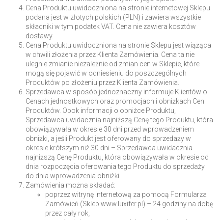
Cena Produktu uwidoczniona na stronie internetowej Sklepu
podana jest w złotych polskich (PLN) i zawiera wszystkie
składniki w tym podatek VAT. Cena nie zawiera kosztów
dostawy.
Cena Produktu uwidoczniona na stronie Sklepu jest wiążąca
w chwili złożenia przez Klienta Zamówienia. Cena ta nie
ulegnie zmianie niezależnie od zmian cen w Sklepie, które
mogą się pojawić w odniesieniu do poszczególnych
Produktów po złożeniu przez Klienta Zamówienia.
Sprzedawca w sposób jednoznaczny informuje Klientów o
Cenach jednostkowych oraz promocjach i obniżkach Cen
Produktów. Obok informacji o obniżce Produktu,
Sprzedawca uwidacznia najniższą Cenę tego Produktu, która
obowiązywała w okresie 30 dni przed wprowadzeniem
obniżki, a jeśli Produkt jest oferowany do sprzedaży w
okresie krótszym niż 30 dni – Sprzedawca uwidacznia
najniższą Cenę Produktu, która obowiązywała w okresie od
dnia rozpoczęcia oferowania tego Produktu do sprzedaży
do dnia wprowadzenia obniżki.
Zamówienia można składać:
poprzez witrynę internetową za pomocą Formularza
Zamówień (Sklep www.luxifer.pl) – 24 godziny na dobę
przez cały rok,