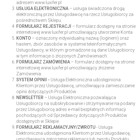
adresem www.luxifer.pl
USŁUGA
ELEKTRONICZNA
– usługa świadczona drogą
elektroniczną przez Usługodawcę na rzecz Usługobiorcy za
pośrednictwem Sklepu.
FORMULARZ
REJESTRACJI
– formularz dostępny na stronie
internetowej www.luxifer.pl umożliwiający utworzenie Konta.
KONTO
– oznaczony indywidualną nazwą (loginem) oraz
hasłem, zbiór zasobów w systemie teleinformatycznym
Usługodawcy, w którym gromadzone są dane Usługobiorcy
w tym informacje o złożonych Zamówieniach.
FORMULARZ
ZAMÓWIENIA
– formularz dostępny na stronie
internetowej www.luxifer.pl umożliwiający złożenie
Zamówienia.
SYSTEM OPINII -
Usługa Elektroniczna udostępniona
Klientom przez Usługodawcę, umożliwiająca zamieszczanie
opinii dotyczących Produktów.
NEWSLETTER
– Usługa Elektroniczna pozwalająca
Usługobiorcy na subskrybowanie i otrzymywanie na podany
przez Usługobiorcę adres e-mail bezpłatnych informacji
pochodzących od Sprzedawcy dotyczących Produktów
dostępnych w Sklepie.
FORMULARZ REKLAMACYJNY/ZWROTU
- Usługa
Elektroniczna udostępniona Klientom przez Usługodawcę,
umożliwiająca zgłoszenie reklamacji lub zwrotu Produktu.