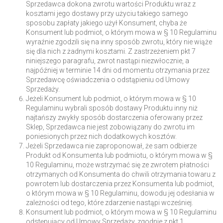
Sprzedawca dokona zwrotu wartości Produktu wraz z
kosztami jego dostawy przy użyciu takiego samego
sposobu zapłaty jakiego użył Konsument, chyba że
Konsument lub podmiot, o którym mowa w § 10 Regulaminu
wyraźnie zgodzili się na inny sposób zwrotu, który nie wiąże
się dla nich z żadnymi kosztami. Z zastrzeżeniem pkt 7
niniejszego paragrafu, zwrot nastąpi niezwłocznie, a
najpóźniej w terminie 14 dni od momentu otrzymania przez
Sprzedawcę oświadczenia o odstąpieniu od Umowy
Sprzedaży.
Jeżeli Konsument lub podmiot, o którym mowa w § 10
Regulaminu wybrali sposób dostawy Produktu inny niż
najtańszy zwykły sposób dostarczenia oferowany przez
Sklep, Sprzedawca nie jest zobowiązany do zwrotu im
poniesionych przez nich dodatkowych kosztów.
Jeżeli Sprzedawca nie zaproponował, że sam odbierze
Produkt od Konsumenta lub podmiotu, o którym mowa w §
10 Regulaminu, może wstrzymać się ze zwrotem płatności
otrzymanych od Konsumenta do chwili otrzymania towaru z
powrotem lub dostarczenia przez Konsumenta lub podmiot,
o którym mowa w § 10 Regulaminu, dowodu jej odesłania w
zależności od tego, które zdarzenie nastąpi wcześniej.
Konsument lub podmiot, o którym mowa w § 10 Regulaminu
odstępujący od Umowy Sprzedaży, zgodnie z pkt 1