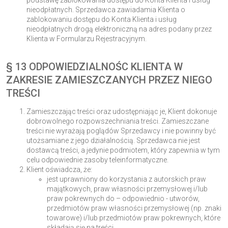
podstawę zablokowania dostępu do Konta Klienta i usług
nieodpłatnych. Sprzedawca zawiadamia Klienta o
zablokowaniu dostępu do Konta Klienta i usług
nieodpłatnych drogą elektroniczną na adres podany przez
Klienta w Formularzu Rejestracyjnym.
§ 13 ODPOWIEDZIALNOŚC KLIENTA W
ZAKRESIE ZAMIESZCZANYCH PRZEZ NIEGO
TREŚCI
Zamieszczając treści oraz udostępniając je, Klient dokonuje
dobrowolnego rozpowszechniania treści. Zamieszczane
treści nie wyrażają poglądów Sprzedawcy i nie powinny być
utożsamiane z jego działalnością. Sprzedawca nie jest
dostawcą treści, a jedynie podmiotem, który zapewnia w tym
celu odpowiednie zasoby teleinformatyczne.
Klient oświadcza, że:
jest uprawniony do korzystania z autorskich praw
majątkowych, praw własności przemysłowej i/lub
praw pokrewnych do – odpowiednio - utworów,
przedmiotów praw własności przemysłowej (np. znaki
towarowe) i/lub przedmiotów praw pokrewnych, które
składają się na treści,