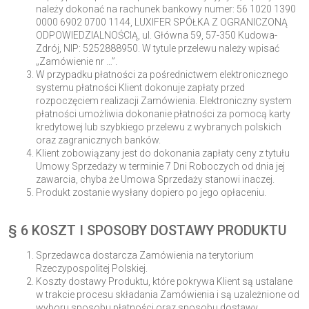
należy dokonać na rachunek bankowy numer: 56 1020 1390
0000 6902 0700 1144, LUXIFER SPÓŁKA Z OGRANICZONĄ
ODPOWIEDZIALNOŚCIĄ, ul. Główna 59, 57-350 Kudowa-
Zdrój, NIP: 5252888950. W tytule przelewu należy wpisać
„Zamówienie nr …”.
W przypadku płatności za pośrednictwem elektronicznego
systemu płatności Klient dokonuje zapłaty przed
rozpoczęciem realizacji Zamówienia. Elektroniczny system
płatności umożliwia dokonanie płatności za pomocą karty
kredytowej lub szybkiego przelewu z wybranych polskich
oraz zagranicznych banków.
Klient zobowiązany jest do dokonania zapłaty ceny z tytułu
Umowy Sprzedaży w terminie 7 Dni Roboczych od dnia jej
zawarcia, chyba że Umowa Sprzedaży stanowi inaczej.
Produkt zostanie wysłany dopiero po jego opłaceniu.
§ 6 KOSZT I SPOSOBY DOSTAWY PRODUKTU
Sprzedawca dostarcza Zamówienia na terytorium
Rzeczypospolitej Polskiej.
Koszty dostawy Produktu, które pokrywa Klient są ustalane
w trakcie procesu składania Zamówienia i są uzależnione od
wyboru sposobu płatności oraz sposobu dostawy