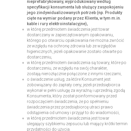
nieprefabrykowany, wyprodukowany według
specyfikacji konsumenta lub służący zaspokojeniu
jego zindywidualizowanych potrzeb (np. Produkty
cięte na wymiar podany przez Klienta, w tym m.in.
kable i rury elektroinstalacyjne),
w której przedmiotem świadczenia jest towar
dostarczany w zapieczętowanym opakowaniu,
którego po otwarciu opakowania nie można zwrócić
ze względu na ochronę zdrowia lub ze względów
higienicznych, jeżeli opakowanie zostało otwarte po
dostarczeniu,
w której przedmiotem świadczenia są towary, które po
dostarczeniu, ze względu na swój charakter,
zostają nierozłącznie połączone z innymi rzeczami,
o świadczenie usług, za które Konsument jest
zobowiązany do zapłaty ceny, jeżeli przedsiębiorca
wykonał w pełni usługę za wyraźną i uprzednią zgodą
Konsumenta, który został poinformowany przed
rozpoczęciem świadczenia, że po spełnieniu
świadczenia przez przedsiębiorcę utraci prawo
odstąpienia od umowy i przyjął to do wiadomości,
w której przedmiotem świadczenia jest towar
ulegający szybkiemu zepsuciu lub mający krótki termin
przydatności do użycia.