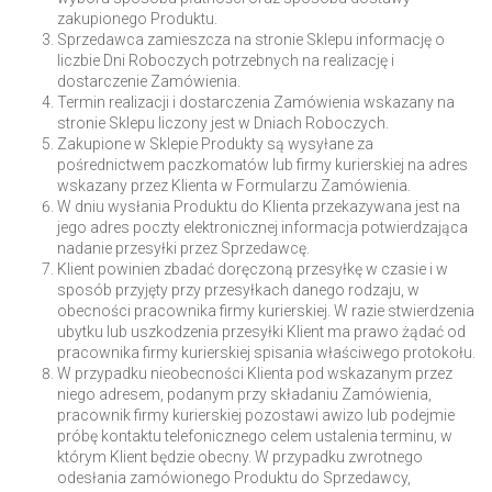
zakupionego Produktu.
Sprzedawca zamieszcza na stronie Sklepu informację o
liczbie Dni Roboczych potrzebnych na realizację i
dostarczenie Zamówienia.
Termin realizacji i dostarczenia Zamówienia wskazany na
stronie Sklepu liczony jest w Dniach Roboczych.
Zakupione w Sklepie Produkty są wysyłane za
pośrednictwem paczkomatów lub firmy kurierskiej na adres
wskazany przez Klienta w Formularzu Zamówienia.
W dniu wysłania Produktu do Klienta przekazywana jest na
jego adres poczty elektronicznej informacja potwierdzająca
nadanie przesyłki przez Sprzedawcę.
Klient powinien zbadać doręczoną przesyłkę w czasie i w
sposób przyjęty przy przesyłkach danego rodzaju, w
obecności pracownika firmy kurierskiej. W razie stwierdzenia
ubytku lub uszkodzenia przesyłki Klient ma prawo żądać od
pracownika firmy kurierskiej spisania właściwego protokołu.
W przypadku nieobecności Klienta pod wskazanym przez
niego adresem, podanym przy składaniu Zamówienia,
pracownik firmy kurierskiej pozostawi awizo lub podejmie
próbę kontaktu telefonicznego celem ustalenia terminu, w
którym Klient będzie obecny. W przypadku zwrotnego
odesłania zamówionego Produktu do Sprzedawcy,