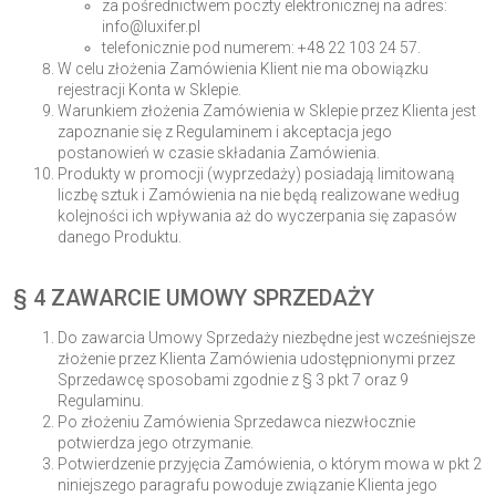
za pośrednictwem poczty elektronicznej na adres:
info@luxifer.pl
telefonicznie pod numerem: +48 22 103 24 57.
W celu złożenia Zamówienia Klient nie ma obowiązku
rejestracji Konta w Sklepie.
Warunkiem złożenia Zamówienia w Sklepie przez Klienta jest
zapoznanie się z Regulaminem i akceptacja jego
postanowień w czasie składania Zamówienia.
Produkty w promocji (wyprzedaży) posiadają limitowaną
liczbę sztuk i Zamówienia na nie będą realizowane według
kolejności ich wpływania aż do wyczerpania się zapasów
danego Produktu.
§ 4 ZAWARCIE UMOWY SPRZEDAŻY
Do zawarcia Umowy Sprzedaży niezbędne jest wcześniejsze
złożenie przez Klienta Zamówienia udostępnionymi przez
Sprzedawcę sposobami zgodnie z § 3 pkt 7 oraz 9
Regulaminu.
Po złożeniu Zamówienia Sprzedawca niezwłocznie
potwierdza jego otrzymanie.
Potwierdzenie przyjęcia Zamówienia, o którym mowa w pkt 2
niniejszego paragrafu powoduje związanie Klienta jego