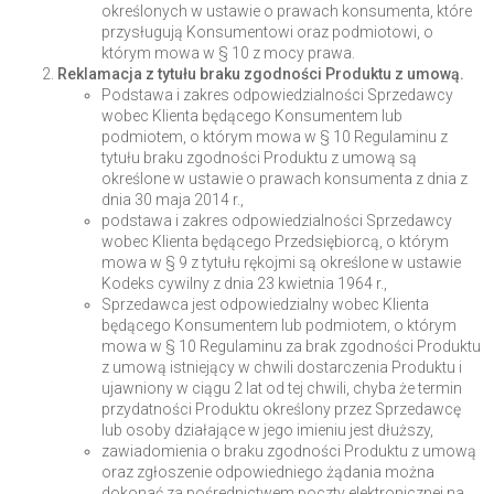
określonych w ustawie o prawach konsumenta, które
przysługują Konsumentowi oraz podmiotowi, o
którym mowa w § 10 z mocy prawa.
Reklamacja z tytułu braku zgodności Produktu z umową.
Podstawa i zakres odpowiedzialności Sprzedawcy
wobec Klienta będącego Konsumentem lub
podmiotem, o którym mowa w § 10 Regulaminu z
tytułu braku zgodności Produktu z umową są
określone w ustawie o prawach konsumenta z dnia z
dnia 30 maja 2014 r.,
podstawa i zakres odpowiedzialności Sprzedawcy
wobec Klienta będącego Przedsiębiorcą, o którym
mowa w § 9 z tytułu rękojmi są określone w ustawie
Kodeks cywilny z dnia 23 kwietnia 1964 r.,
Sprzedawca jest odpowiedzialny wobec Klienta
będącego Konsumentem lub podmiotem, o którym
mowa w § 10 Regulaminu za brak zgodności Produktu
z umową istniejący w chwili dostarczenia Produktu i
ujawniony w ciągu 2 lat od tej chwili, chyba że termin
przydatności Produktu określony przez Sprzedawcę
lub osoby działające w jego imieniu jest dłuższy,
zawiadomienia o braku zgodności Produktu z umową
oraz zgłoszenie odpowiedniego żądania można
dokonać za pośrednictwem poczty elektronicznej na