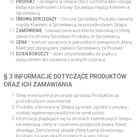
PRODUKT
– dostępna w Sklepie rzecz ruchoma albo usługa,
będąca przedmiotem Umowy Sprzedaży między Klientem a
Sprzedawcą.
UMOWA
SPRZEDAŻY
– Umowa Sprzedaży Produktu zawarta
między Klientem, a Sprzedawcą za pośrednictwem Sklepu.
ZAMÓWIENIE
- oświadczenie woli Klienta stanowiące ofertę
zawarcia Umowy Sprzedaży Produktu ze Sprzedawcą.
CENA
– wartość wyrażona w jednostkach pieniężnych, którą
Klient jest obowiązany zapłacić Sprzedawcy za Produkt.
DZIEŃ ROBOCZY
– dzień od poniedziałku do piątku z
wyłączeniem dni ustawowo wolnych od pracy.
§ 3 INFORMACJE DOTYCZĄCE PRODUKTÓW
ORAZ ICH ZAMAWIANIA
Sklep www.luxifer.pl prowadzi sprzedaż Produktów za
pośrednictwem sieci Internet.
Produkty oferowane w Sklepie są nowe, zgodne z umową i
zostały legalnie wprowadzone na rynek polski.
Informacje znajdujące się na stronach internetowych Sklepu
nie stanowią oferty w rozumieniu przepisów prawa. Klient,
składając Zamówienie składa ofertę kupna określonego
Produktu na warunkach podanych w jego opisie.