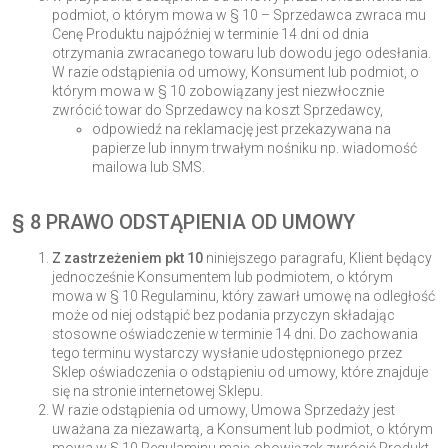
podmiot, o którym mowa w § 10 – Sprzedawca zwraca mu
Cenę Produktu najpóźniej w terminie 14 dni od dnia
otrzymania zwracanego towaru lub dowodu jego odesłania.
W razie odstąpienia od umowy, Konsument lub podmiot, o
którym mowa w § 10 zobowiązany jest niezwłocznie
zwrócić towar do Sprzedawcy na koszt Sprzedawcy,
odpowiedź na reklamację jest przekazywana na
papierze lub innym trwałym nośniku np. wiadomość
mailowa lub SMS.
§ 8 PRAWO ODSTĄPIENIA OD UMOWY
Z zastrzeżeniem pkt 10
niniejszego paragrafu, Klient będący
jednocześnie Konsumentem lub podmiotem, o którym
mowa w § 10 Regulaminu, który zawarł umowę na odległość
może od niej odstąpić bez podania przyczyn składając
stosowne oświadczenie w terminie 14 dni. Do zachowania
tego terminu wystarczy wysłanie udostępnionego przez
Sklep oświadczenia o odstąpieniu od umowy, które znajduje
się na stronie internetowej Sklepu.
W razie odstąpienia od umowy, Umowa Sprzedaży jest
uważana za niezawartą, a Konsument lub podmiot, o którym