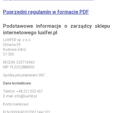
Poprzedni regulamin w formacie PDF
Podstawowe informacje o zarządcy sklepu
internetowego luxifer.pl
LUXIFER sp. z o.o.
Główna 59
Kudowa-Zdrój
57-350
REGON:
520716960
NIP:
PL5252888950
Spółka jest płatnikiem VAT.
Dane kontaktowe:
Telefon:
+48 221 032 457
E-mail:
info@luxifer.pl
Konto bankowe:
PLN
0000690207001144/102