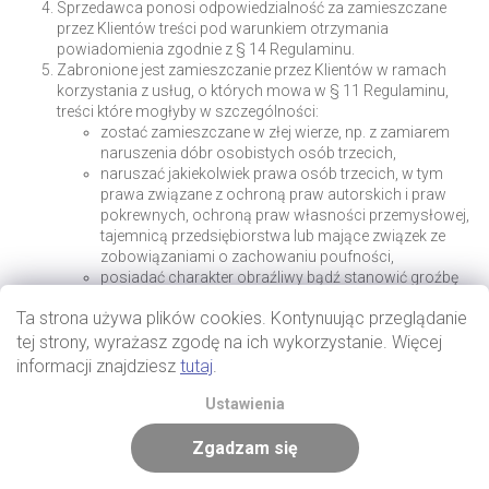
Sprzedawca ponosi odpowiedzialność za zamieszczane
przez Klientów treści pod warunkiem otrzymania
powiadomienia zgodnie z § 14 Regulaminu.
Zabronione jest zamieszczanie przez Klientów w ramach
korzystania z usług, o których mowa w § 11 Regulaminu,
treści które mogłyby w szczególności:
zostać zamieszczane w złej wierze, np. z zamiarem
naruszenia dóbr osobistych osób trzecich,
naruszać jakiekolwiek prawa osób trzecich, w tym
prawa związane z ochroną praw autorskich i praw
pokrewnych, ochroną praw własności przemysłowej,
tajemnicą przedsiębiorstwa lub mające związek ze
zobowiązaniami o zachowaniu poufności,
posiadać charakter obraźliwy bądź stanowić groźbę
skierowaną do innych osób, zawierałyby słownictwo
Ta strona używa plików cookies. Kontynuując przeglądanie
naruszające dobre obyczaje (np. poprzez użycie
wulgaryzmów lub określeń powszechnie uznawanych
tej strony, wyrażasz zgodę na ich wykorzystanie. Więcej
za obraźliwe),
informacji znajdziesz
tutaj
.
pozostawać w sprzeczności z interesem Sprzedawcy,
naruszać w inny sposób postanowienia Regulaminu,
Ustawienia
dobre obyczaje, przepisy obowiązującego prawa,
normy społeczne lub obyczajowe.
Zgadzam się
W przypadku otrzymania powiadomienia zgodnie z § 14
Regulaminu, Sprzedawca zastrzega sobie prawo do