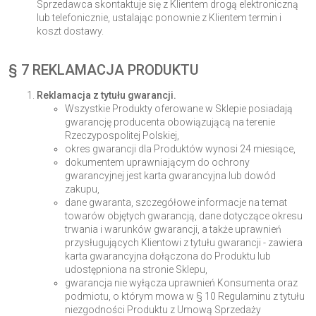
Sprzedawca skontaktuje się z Klientem drogą elektroniczną
lub telefonicznie, ustalając ponownie z Klientem termin i
koszt dostawy.
§ 7 REKLAMACJA PRODUKTU
Reklamacja z tytułu gwarancji.
Wszystkie Produkty oferowane w Sklepie posiadają
gwarancję producenta obowiązującą na terenie
Rzeczypospolitej Polskiej,
okres gwarancji dla Produktów wynosi 24 miesiące,
dokumentem uprawniającym do ochrony
gwarancyjnej jest karta gwarancyjna lub dowód
zakupu,
dane gwaranta, szczegółowe informacje na temat
towarów objętych gwarancją, dane dotyczące okresu
trwania i warunków gwarancji, a także uprawnień
przysługujących Klientowi z tytułu gwarancji - zawiera
karta gwarancyjna dołączona do Produktu lub
udostępniona na stronie Sklepu,
gwarancja nie wyłącza uprawnień Konsumenta oraz
podmiotu, o którym mowa w § 10 Regulaminu z tytułu
niezgodności Produktu z Umową Sprzedaży