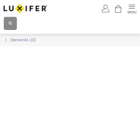
Przejść
KOSZYK
do
treści
Sterowniki LED