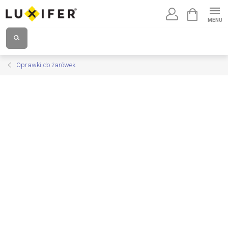
Przejść
KOSZYK
do
treści
Oprawki do żarówek