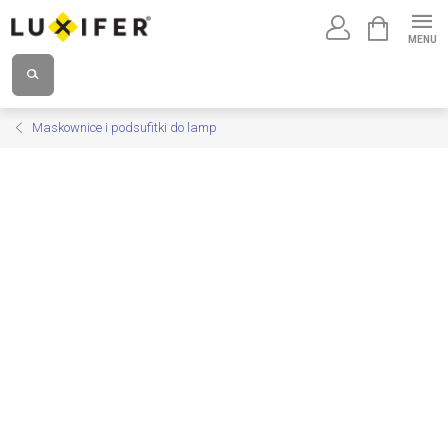
Przejść
KOSZYK
do
treści
Maskownice i podsufitki do lamp